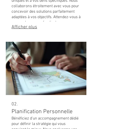
uniques et à vos défis spécifiques. Nous
collaborons étroitement avec vous pour
concevoir des solutions parfaitement
adaptées à vos objectifs. Attendez-vous à
une analyse approfondie de vos
Afficher plus
exigences afin de fournir des résultats
percutants et précis.
02.
Planification Personnelle
Bénéficiez d'un accompagnement dédié
pour définir la stratégie qui vous