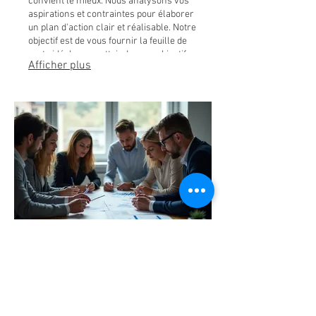
convient le mieux. Nous analysons vos
aspirations et contraintes pour élaborer
un plan d'action clair et réalisable. Notre
objectif est de vous fournir la feuille de
route idéale pour atteindre vos objectifs
Afficher plus
personnels ou professionnels.
03.
Forfait Conseil Expert
Accédez à une expertise pointue pour
éclairer vos décisions stratégiques
cruciales. Notre équipe dédiée analyse